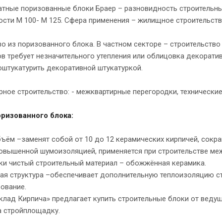
тные поризованные блоки Браер – разновидность строительны
сти М 100- М 125. Сфера применения – жилищное строительство
о из поризованного блока. В частном секторе – строительство 
ов требует незначительного утепления или облицовка декорат
оштукатурить декоративной штукатуркой.
ное строительство: - межквартирные перегородки, технически
ризованного блока:
ъём –заменят собой от 10 до 12 керамических кирпичей, сокр
повышенной шумоизоляцией, применяется при строительстве м
ски чистый строительный материал – обожжённая керамика.
ая структура –обеспечивает дополнительную теплоизоляцию ст
ование.
клад Кирпича» предлагает купить строительные блоки от веду
а стройплощадку.