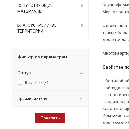
Крупноформа
СОПУТСТВУЮЩИЕ
МАТЕРИАЛЫ
Марка прочно
БЛАГОУСТРОЙСТВО
Строительств
ТЕРРИТОРИИ
теплых блок
достаточно 
Многоквартир
Фильтр по параметрам
Свойства по
Статус
- большой об
В наличии (
3
)
- обладает 
- экологиче
Производитель
- поризованн
кондиционир
Компания «С
доставкой н