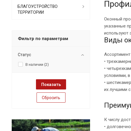
Профи
БЛАГОУСТРОЙСТВО
ТЕРРИТОРИИ
Оконный про
указанные п
используют 
Фильтр по параметрам
Виды о
Ассортимент
Статус
• трехкамерн
В наличии (
2
)
• четырехка
условиями, в
• шестикамер
их лучшими с
Сбросить
Преиму
К числу дос
• долговечно