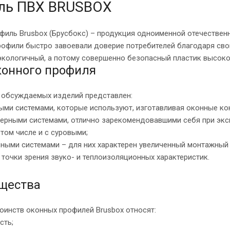
ль ПВХ BRUSBOX
филь Brusbox (Брусбокс) – продукция одноименной отечественн
рофили быстро завоевали доверие потребителей благодаря свои
экологичный, а потому совершенно безопасный пластик высоко
конного профиля
 обсуждаемых изделий представлен:
ыми системами, которые используют, изготавливая оконные ко
мерными системами, отлично зарекомендовавшими себя при экс
 том числе и с суровыми;
ными системами – для них характерен увеличенный монтажный у
 точки зрения звуко- и теплоизоляционных характеристик.
щества
тоинств оконных профилей Brusbox относят:
сть;