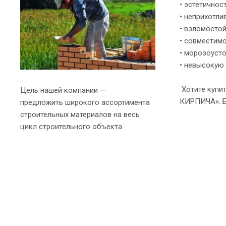
• эстетичнос
• неприхотли
• взломостой
• совместимо
• морозоусто
• невысокую
Хотите купит
Цель нашей компании —
КИРПИЧА». Б
предложить широкого ассортимента
строительных материалов на весь
цикл строительного объекта