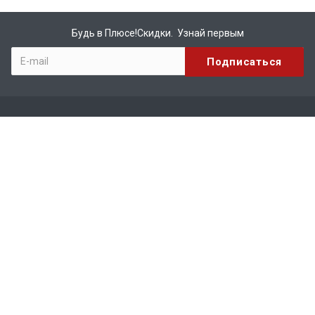
Будь в Плюсе!Скидки. Узнай первым
Компания
О компании
Бренды
Вакансии
Реквизиты
Сотрудничество
Каталог
КИРПИЧ