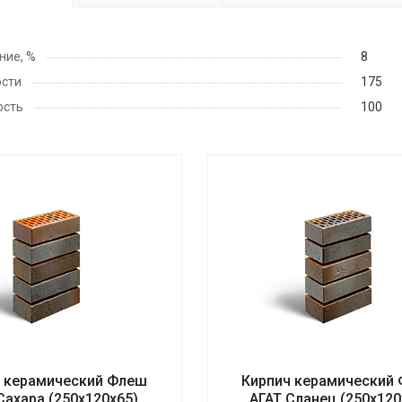
ние, %
8
ости
175
ость
100
 керамический Флеш
Кирпич керамический
Сахара (250х120х65)
АГАТ Сланец (250х120