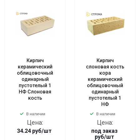
Кирпич
Кирпич
керамический
слоновая кость
облицовочный
кора
одинарный
керамический
пустотелый 1
облицовочный
НФ Слоновая
одинарный
кость
пустотелый 1
НФ
В наличии
В наличии
Цена:
Цена:
34.24
руб
/шт
под заказ
руб
/шт