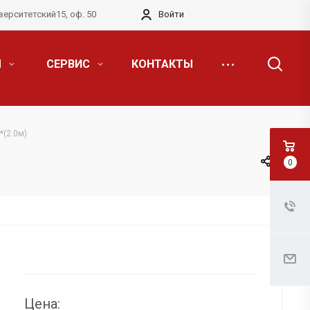
верситетский15, оф. 50
Войти
Я
СЕРВИС
КОНТАКТЫ
*(2.0м)
0
Цена: