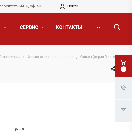
верситетский15, оф. 50
Войти
Я
СЕРВИС
КОНТАКТЫ
Технониколь
Коньково-карнизная черепица Каньон (серия Вестерн)
0
Цена: