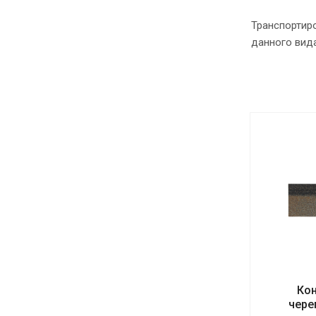
Транспортиро
данного вида
Кон
чере