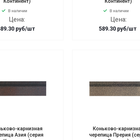
Континент)
Континент)
В наличии
В наличии
Цена:
Цена:
589.30
руб
/шт
589.30
руб
/шт
ьково-карнизная
Коньково-карнизн
епица Азия (серия
черепица Прерия (се