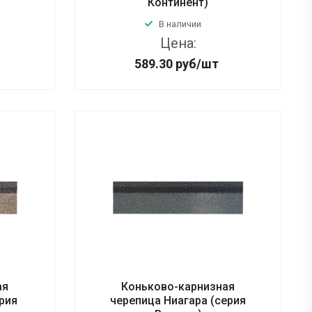
Континент)
В наличии
Цена:
589.30
руб
/шт
ая
Коньково-карнизная
рия
черепица Ниагара (серия