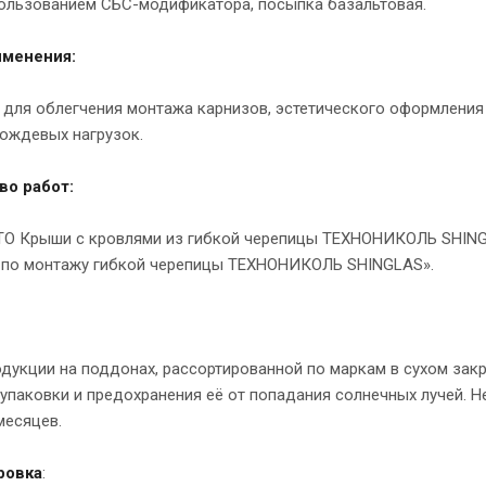
пользованием СБС-модификатора, посыпка базальтовая.
именения:
для облегчения монтажа карнизов, эстетического оформления 
дождевых нагрузок.
во работ:
ТО Крыши с кровлями из гибкой черепицы ТЕХНОНИКОЛЬ SHIN
 по монтажу гибкой черепицы ТЕХНОНИКОЛЬ SHINGLAS».
одукции на поддонах, рассортированной по маркам в сухом за
упаковки и предохранения её от попадания солнечных лучей. Не
месяцев.
ровка
: