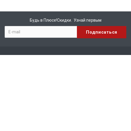
Будь в Плюсе!Скидки. Узнай первым
Компания
О компании
Бренды
Вакансии
Реквизиты
Сотрудничество
Каталог
КИРПИЧ