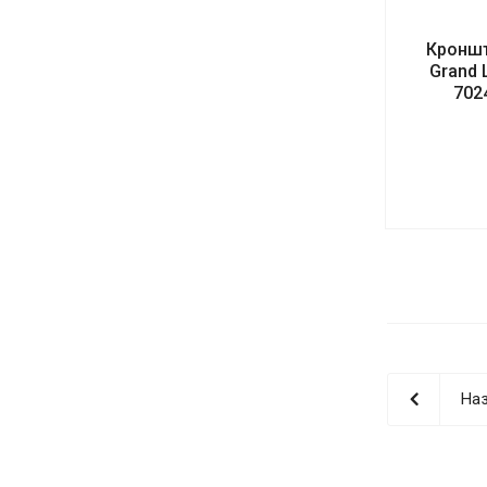
Кроншт
Grand 
702
Наз