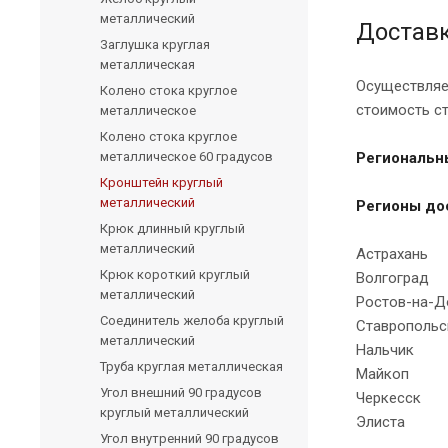
металлический
Доставк
Заглушка круглая
металлическая
Осуществляе
Колено стока круглое
стоимость с
металлическое
Колено стока круглое
металлическое 60 градусов
Региональн
Кронштейн круглый
металлический
Регионы до
Крюк длинный круглый
металлический
Астрахань
Крюк короткий круглый
Волгоград
металлический
Ростов-на-Д
Соединитель желоба круглый
Ставропольс
металлический
Нальчик
Труба круглая металлическая
Майкоп
Угол внешний 90 градусов
Черкесск
круглый металлический
Элиста
Угол внутренний 90 градусов