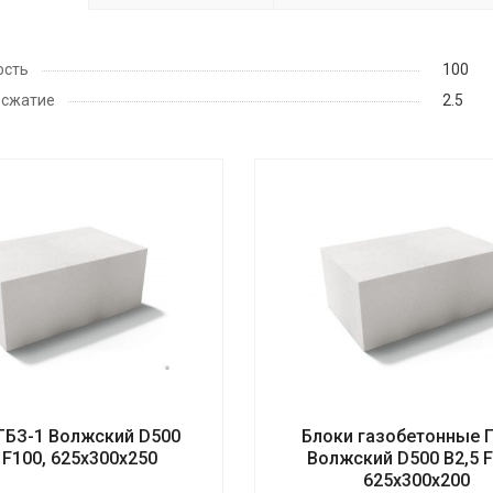
ость
100
 сжатие
2.5
ГБЗ-1 Волжский D500
Блоки газобетонные 
 F100, 625х300х250
Волжский D500 B2,5 F
625х300х200