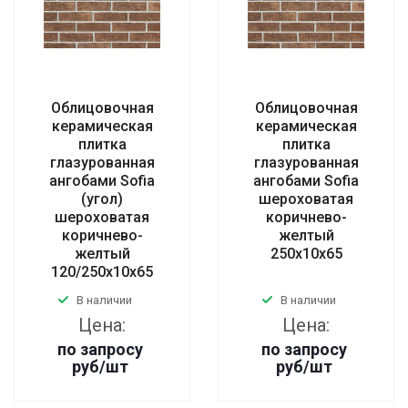
Облицовочная
Облицовочная
керамическая
керамическая
плитка
плитка
глазурованная
глазурованная
ангобами Sofia
ангобами Sofia
(угол)
шероховатая
шероховатая
коричнево-
коричнево-
желтый
желтый
250x10x65
120/250x10x65
В наличии
В наличии
Цена:
Цена:
по запросу
по запросу
руб
/шт
руб
/шт