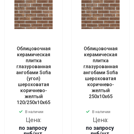
Облицовочная
Облицовочная
керамическая
керамическая
плитка
плитка
глазурованная
глазурованная
ангобами Sofia
ангобами Sofia
(угол)
шероховатая
шероховатая
коричнево-
коричнево-
желтый
желтый
250x10x65
120/250x10x65
В наличии
В наличии
Цена:
Цена:
по запросу
по запросу
руб
/шт
руб
/шт