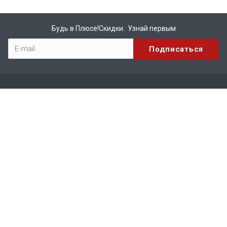
Будь в Плюсе!Скидки. Узнай первым
Компания
О компании
Бренды
Вакансии
Реквизиты
Сотрудничество
Каталог
КИРПИЧ