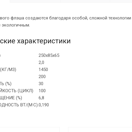
вого флэша создаются благодаря особой, сложной технологии о
е экологичным.
ские характеристики
)
250х85х65
2,0
(КГ/М3)
1450
200
Ь (%)
30
ЙКОСТЬ (ЦИКЛ)
100
ЩЕНИЕ (%)
6,8
ДНОСТЬ ВТ/(М·С).
0,190