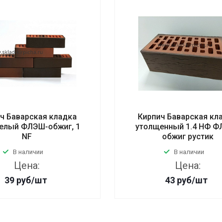
ч Баварская кладка
Кирпич Баварская кл
телый ФЛЭШ-обжиг, 1
утолщенный 1.4 НФ Ф
NF
обжиг рустик
В наличии
В наличии
Цена:
Цена:
39
руб
/шт
43
руб
/шт