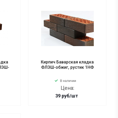
адка
Кирпич Баварская кладка
ФЛЭШ-
ФЛЭШ-обжиг, рустик 1НФ
В наличии
Цена:
39
руб
/шт