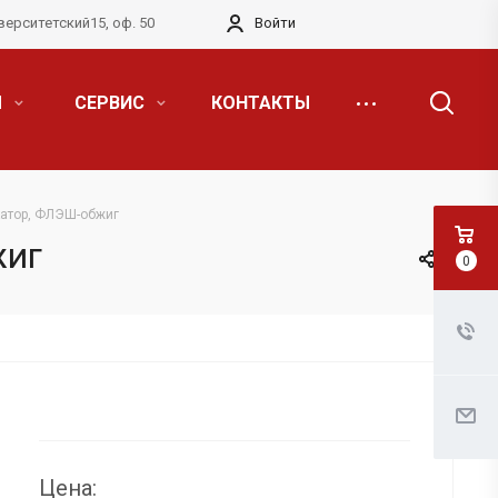
верситетский15, оф. 50
Войти
Я
СЕРВИС
КОНТАКТЫ
икатор, ФЛЭШ-обжиг
жиг
0
Цена: