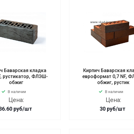
ч Баварская кладка
Кирпич Баварская кл
F, рустикатор, ФЛЭШ-
евроформат 0,7 NF, 
обжиг
обжиг, рустик
В наличии
В наличии
Цена:
Цена:
36.60
руб
/шт
30
руб
/шт