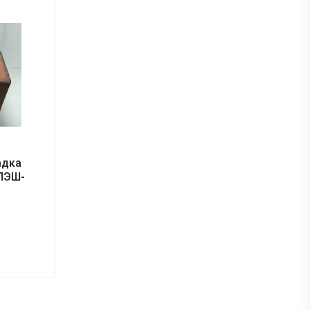
адка
ЛЭШ-