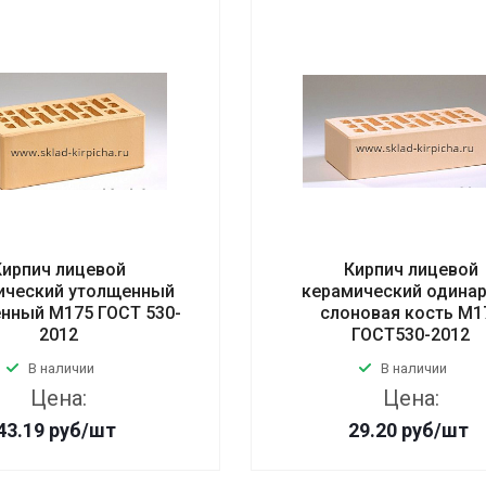
Кирпич лицевой
Кирпич лицевой
ический утолщенный
керамический одина
нный М175 ГОСТ 530-
слоновая кость М1
2012
ГОСТ530-2012
В наличии
В наличии
Цена:
Цена:
43.19
руб
/шт
29.20
руб
/шт