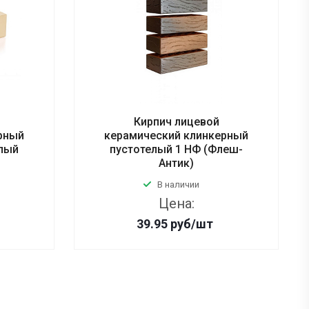
Кирпич лицевой
рный
керамический клинкерный
елый
пустотелый 1 НФ (Флеш-
Антик)
В наличии
Цена:
39.95
руб
/шт