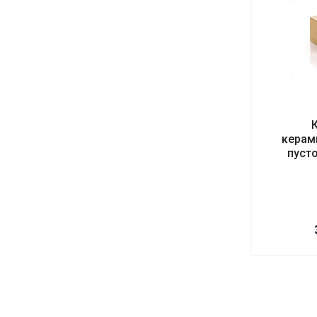
керам
пуст