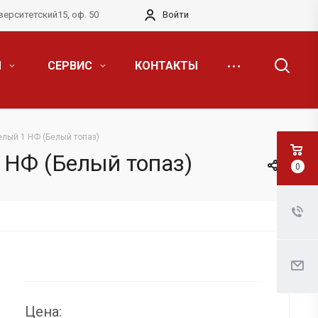
верситетский15, оф. 50
Войти
Я
СЕРВИС
КОНТАКТЫ
лый 1 НФ (Белый топаз)
 НФ (Белый топаз)
0
Цена: