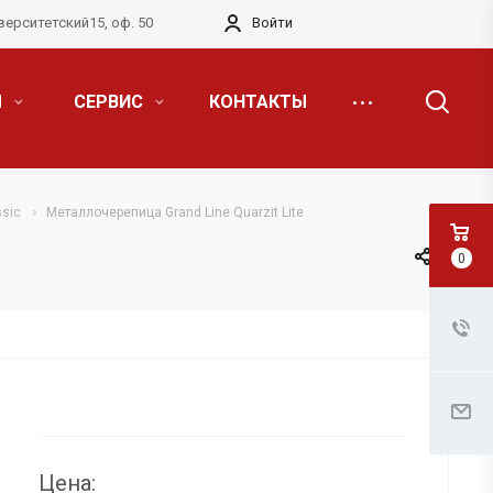
верситетский15, оф. 50
Войти
Я
СЕРВИС
КОНТАКТЫ
sic
Металлочерепица Grand Line Quarzit Lite
0
Цена: