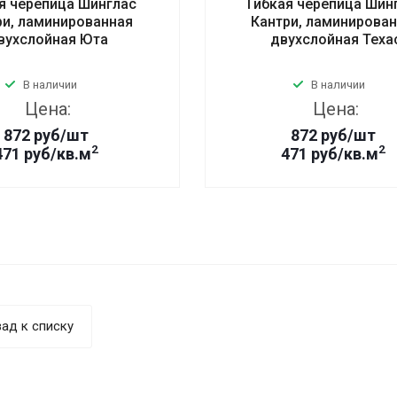
я черепица Шинглас
Гибкая черепица Шин
ри, ламинированная
Кантри, ламинирова
вухслойная Юта
двухслойная Теха
В наличии
В наличии
Цена:
Цена:
872
руб
/шт
872
руб
/шт
2
2
471 руб/кв.м
471 руб/кв.м
ад к списку