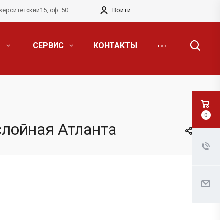
верситетский15, оф. 50
Войти
Я
СЕРВИС
КОНТАКТЫ
0
слойная Атланта