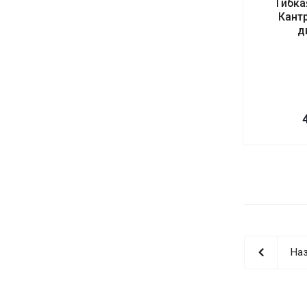
Гибка
Кант
д
Наз