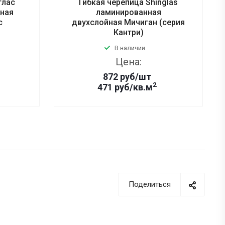
глас
Гибкая черепица Shinglas
нная
ламинированная
с
двухслойная Мичиган (серия
Кантри)
В наличии
Цена:
872
руб
/шт
2
471 руб/кв.м
Поделиться