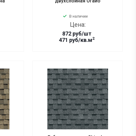
на
двухслойная Огайо
В наличии
Цена:
872
руб
/шт
2
471 руб/кв.м