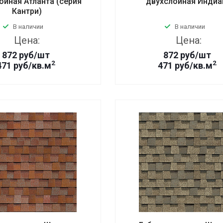
ойная Атланта (серия
двухслойная Индиа
Кантри)
В наличии
В наличии
Цена:
Цена:
872
руб
/шт
872
руб
/шт
2
2
471 руб/кв.м
471 руб/кв.м