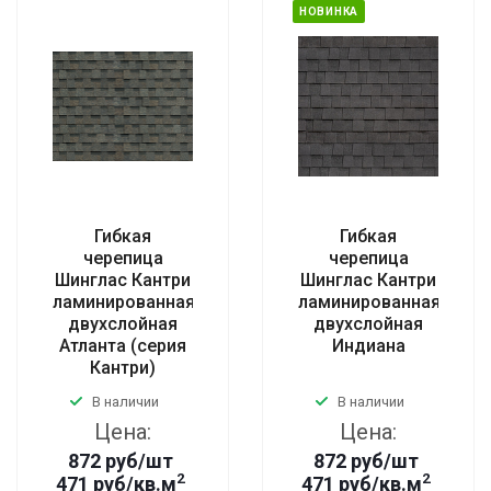
НОВИНКА
Гибкая
Гибкая
черепица
черепица
Шинглас Кантри
Шинглас Кантри
ламинированная
ламинированная
двухслойная
двухслойная
Атланта (серия
Индиана
Кантри)
В наличии
В наличии
Цена:
Цена:
872
руб
/шт
872
руб
/шт
2
2
471 руб/кв.м
471 руб/кв.м