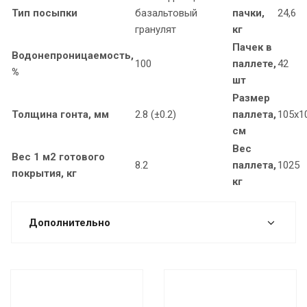
Тип посыпки
базальтовый
пачки,
24,6
гранулят
кг
Пачек в
Водонепроницаемость,
100
паллете,
42
%
шт
Размер
Толщина гонта, мм
2.8 (±0.2)
паллета,
105х1
см
Вес
Вес 1 м2 готового
8.2
паллета,
1025
покрытия, кг
кг
Дополнительно