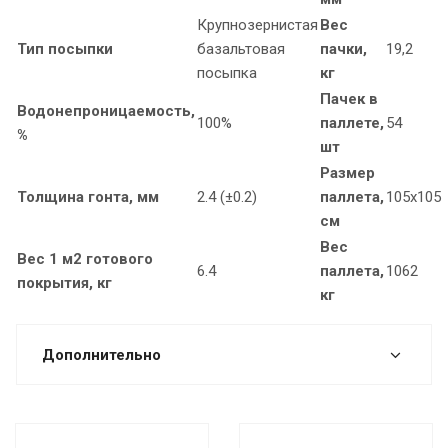
Крупнозернистая
Вес
Тип посыпки
базальтовая
пачки,
19,2
посыпка
кг
Пачек в
Водонепроницаемость,
100%
паллете,
54
%
шт
Размер
Толщина гонта, мм
2.4 (±0.2)
паллета,
105х105
см
Вес
Вес 1 м2 готового
6.4
паллета,
1062
покрытия, кг
кг
Дополнительно