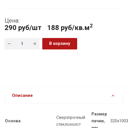
Цена:
2
290
руб
/шт
188 руб/кв.м
В корзину
Описание
Размер
Сверхпрочный
Основа
пачки,
320х100
стеклохолст
мм