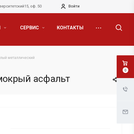
верситетский15, оф. 50
Войти
Я
СЕРВИС
КОНТАКТЫ
глый металлический
0
 мокрый асфальт