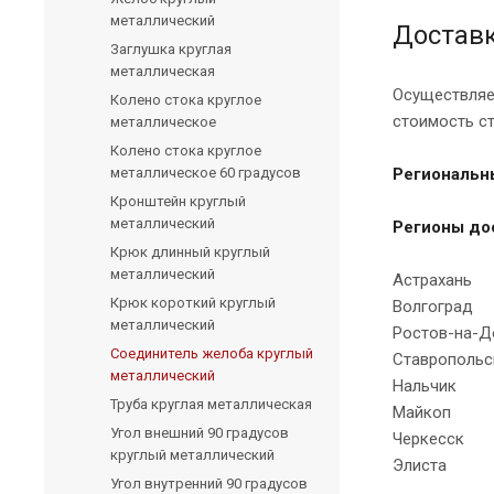
металлический
Доставк
Заглушка круглая
металлическая
Осуществляе
Колено стока круглое
стоимость с
металлическое
Колено стока круглое
металлическое 60 градусов
Региональн
Кронштейн круглый
металлический
Регионы до
Крюк длинный круглый
металлический
Астрахань
Крюк короткий круглый
Волгоград
металлический
Ростов-на-Д
Соединитель желоба круглый
Ставропольс
металлический
Нальчик
Труба круглая металлическая
Майкоп
Угол внешний 90 градусов
Черкесск
круглый металлический
Элиста
Угол внутренний 90 градусов