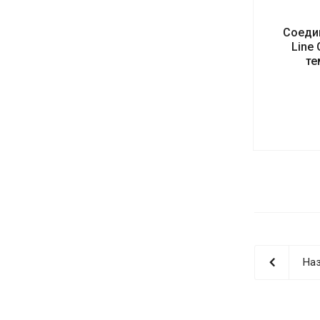
Соеди
Line
те
Наз