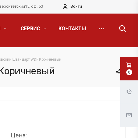
верситетский15, оф. 50
Войти
Я
СЕРВИС
КОНТАКТЫ
овский Штандарт WDF Коричневый
 Коричневый
0
Цена: