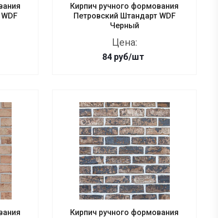
вания
Кирпич ручного формования
 WDF
Петровский Штандарт WDF
Черный
Цена:
84
руб
/шт
вания
Кирпич ручного формования