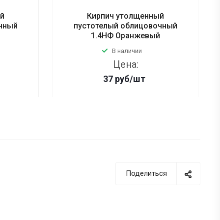
ый
Кирпич утолщенный
чный
пустотелый облицовочный
1.4НФ Оранжевый
В наличии
Цена:
37
руб
/шт
Поделиться