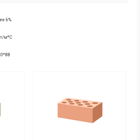
ее 6%
Вт/м*С
20*88