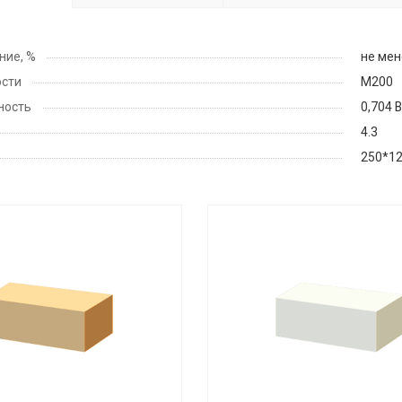
ние, %
не мен
ости
М200
ность
0,704 
4.3
250*1