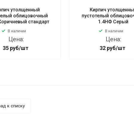
рпич утолщенный
Кирпич утолщенн
телый облицовочный
пустотелый облицово
Коричневый стандарт
1.4НФ Серый
В наличии
В наличии
Цена:
Цена:
35
руб
/шт
32
руб
/шт
ад к списку