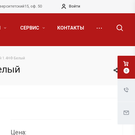
верситетский15, оф. 50
Войти
Я
СЕРВИС
КОНТАКТЫ
й 1.4НФ Белый
елый
0
Цена: