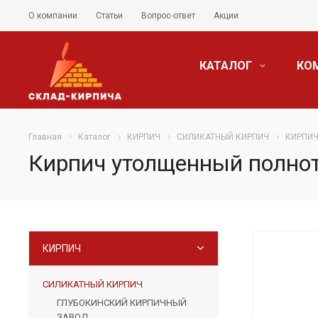
О компании
Статьи
Вопрос-ответ
Акции
КАТАЛОГ
КО
Главная
Каталог
КИРПИЧ
СИЛИКАТНЫЙ КИРПИЧ
КИРПИЧ
Кирпич утолщенный полно
КИРПИЧ
СИЛИКАТНЫЙ КИРПИЧ
ГЛУБОКИНСКИЙ КИРПИЧНЫЙ
ЗАВОД