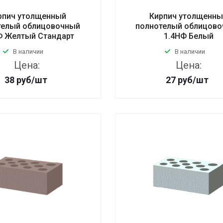
рпич утолщенный
Кирпич утолщенн
телый облицовочный
полнотелый облицов
Ф Желтый Стандарт
1.4НФ Белый
В наличии
В наличии
Цена:
Цена:
38
руб
/шт
27
руб
/шт