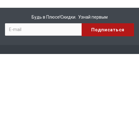
Будь в Плюсе!Скидки. Узнай первым
Компания
О компании
Бренды
Вакансии
Реквизиты
Сотрудничество
Каталог
КИРПИЧ