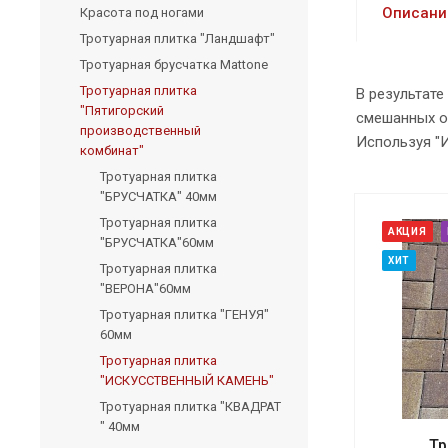
Описани
Красота под ногами
Тротуарная плитка "Ландшафт"
Тротуарная брусчатка Mattone
Тротуарная плитка
В результат
"Пятигорский
смешанных о
производственный
Используя "
комбинат"
Тротуарная плитка
"БРУСЧАТКА" 40мм
Тротуарная плитка
АКЦИЯ
"БРУСЧАТКА"60мм
ХИТ
Тротуарная плитка
"ВЕРОНА"60мм
Тротуарная плитка "ГЕНУЯ"
60мм
Тротуарная плитка
"ИСКУССТВЕННЫЙ КАМЕНЬ"
Тротуарная плитка "КВАДРАТ
" 40мм
Тр