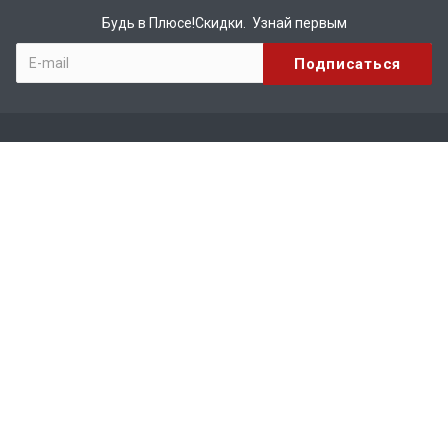
Будь в Плюсе!Скидки. Узнай первым
Компания
О компании
Бренды
Вакансии
Реквизиты
Сотрудничество
Каталог
КИРПИЧ
МАТЕРИАЛЫ ДЛЯ КРОВЛИ