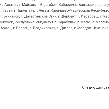
лика Адыгея, г. Майкоп, г. Адыгейск, Кабардино-Балкарская респу
 г. Терек, г. Тырныауз, г. Чегем, Карачаево-Черкесская Республика
. Буйнакск, г. Дагестанские Огни, г. Дербент, г. Избербаш, г. Кас
хокумск, Республика Ингушетия г. Карабулак, г. Магас, г. Малгобе
Ардон, г. Беслан, г. Владикавказ, г. Дигора, г. Моздок, Чеченск
Следующая ста