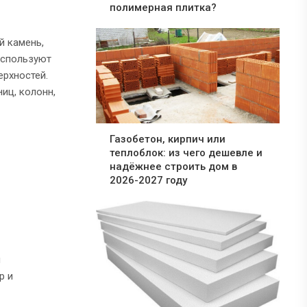
полимерная плитка?
й камень,
используют
рхностей.
иц, колонн,
Газобетон, кирпич или
теплоблок: из чего дешевле и
надёжнее строить дом в
2026-2027 году
я
р и