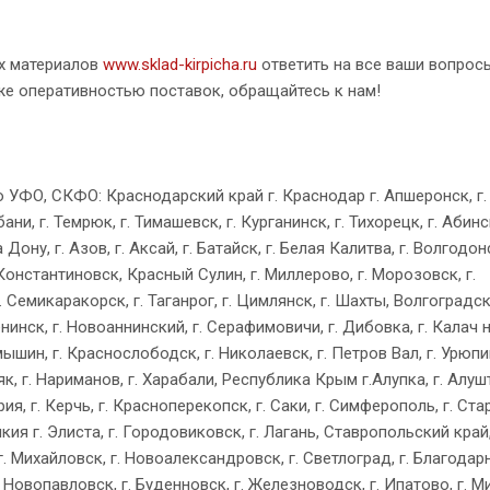
х материалов
www.sklad-kirpicha.ru
ответить на все ваши вопрос
же оперативностью поставок, обращайтесь к нам!
УФО, СКФО: Краснодарский край г. Краснодар г. Апшеронск, г.
ни, г. Темрюк, г. Тимашевск, г. Курганинск, г. Тихорецк, г. Абинск,
ну, г. Азов, г. Аксай, г. Батайск, г. Белая Калитва, г. Волгодонс
Константиновск, Красный Сулин, г. Миллерово, г. Морозовск, г.
. Семикаракорск, г. Таганрог, г. Цимлянск, г. Шахты, Волгоградск
енинск, г. Новоаннинский, г. Серафимовичи, г. Дибовка, г. Калач н
мышин, г. Краснослободск, г. Николаевск, г. Петров Вал, г. Урюпи
к, г. Нариманов, г. Харабали, Республика Крым г.Алупка, г. Алушт
рия, г. Керчь, г. Красноперекопск, г. Саки, г. Симферополь, г. Ста
ия г. Элиста, г. Городовиковск, г. Лагань, Ставропольский край,
г. Михайловск, г. Новоалександровск, г. Светлоград, г. Благодарн
. Новопавловск, г. Буденновск, г. Железноводск, г. Ипатово, г. 