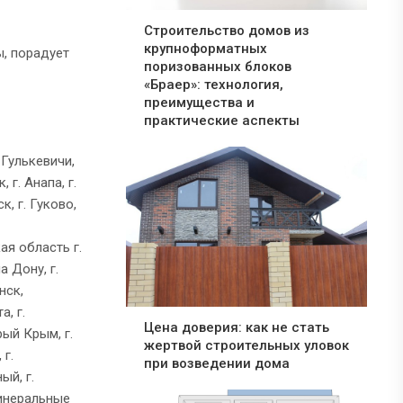
Строительство домов из
крупноформатных
ы, порадует
поризованных блоков
«Браер»: технология,
преимущества и
практические аспекты
 Гулькевичи,
 г. Анапа, г.
к, г. Гуково,
ая область г.
а Дону, г.
нск,
а, г.
Цена доверия: как не стать
рый Крым, г.
жертвой строительных уловок
 г.
при возведении дома
ый, г.
Минеральные