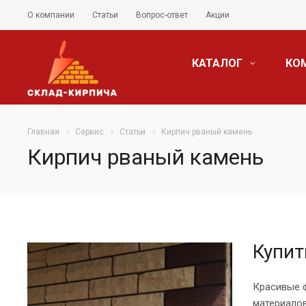
О компании
Статьи
Вопрос-ответ
Акции
КАТАЛОГ
КО
Главная
Сервис
Статьи
Кирпич рваный камень
Кирпич рваный камень
Купит
Красивые 
материалов