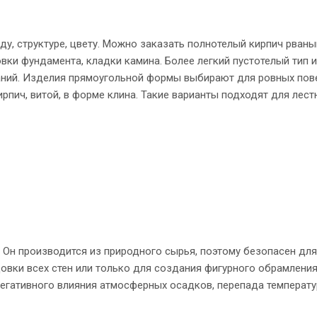
, структуре, цвету. Можно заказать полнотелый кирпич рваны
ки фундамента, кладки камина. Более легкий пустотелый тип 
аний. Изделия прямоугольной формы выбирают для ровных пове
пич, витой, в форме клина. Такие варианты подходят для лестн
 Он производится из природного сырья, поэтому безопасен для
овки всех стен или только для создания фигурного обрамлени
негативного влияния атмосферных осадков, перепада температу