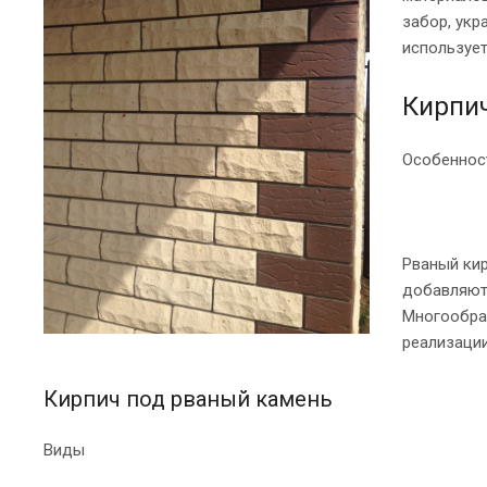
забор, укр
использует
Кирпи
Особеннос
Рваный кир
добавляют
Многообраз
реализации
Кирпич под рваный камень
Виды