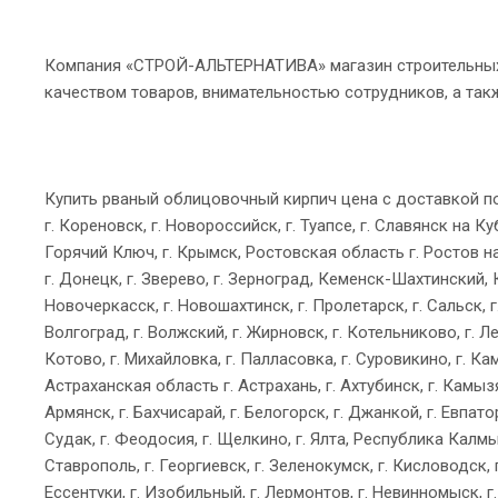
Компания «СТРОЙ-АЛЬТЕРНАТИВА» магазин строительны
качеством товаров, внимательностью сотрудников, а так
Купить рваный облицовочный кирпич цена с доставкой по 
г. Кореновск, г. Новороссийск, г. Туапсе, г. Славянск на Куба
Горячий Ключ, г. Крымск, Ростовская область г. Ростов на До
г. Донецк, г. Зверево, г. Зерноград, Кеменск-Шахтинский, 
Новочеркасск, г. Новошахтинск, г. Пролетарск, г. Сальск, г
Волгоград, г. Волжский, г. Жирновск, г. Котельниково, г. Л
Котово, г. Михайловка, г. Палласовка, г. Суровикино, г. Ка
Астраханская область г. Астрахань, г. Ахтубинск, г. Камызя
Армянск, г. Бахчисарай, г. Белогорск, г. Джанкой, г. Евпато
Судак, г. Феодосия, г. Щелкино, г. Ялта, Республика Калмык
Ставрополь, г. Георгиевск, г. Зеленокумск, г. Кисловодск, 
Ессентуки, г. Изобильный, г. Лермонтов, г. Невинномыск, г