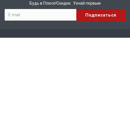
Будь в Плюсе!Скидки. Узнай первым
Компания
О компании
Бренды
Вакансии
Реквизиты
Сотрудничество
Каталог
КИРПИЧ
МАТЕРИАЛЫ ДЛЯ КРОВЛИ
ЖЕЛЕЗОБЕТОННЫЕ ИЗДЕЛИЯ