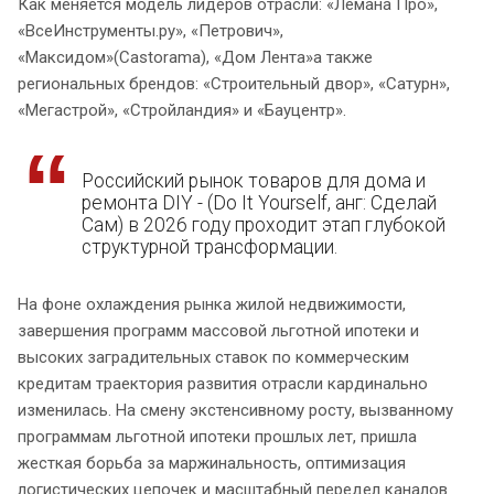
Как меняется модель лидеров отрасли: «Лемана Про»,
«ВсеИнструменты.ру», «Петрович»,
«Максидом»(Castorama), «Дом Лента»а также
региональных брендов: «Строительный двор», «Сатурн»,
«Мегастрой», «Стройландия» и «Бауцентр».
Российский рынок товаров для дома и
ремонта DIY - (Do It Yourself, анг: Сделай
Сам) в 2026 году проходит этап глубокой
структурной трансформации.
На фоне охлаждения рынка жилой недвижимости,
завершения программ массовой льготной ипотеки и
высоких заградительных ставок по коммерческим
кредитам траектория развития отрасли кардинально
изменилась. На смену экстенсивному росту, вызванному
программам льготной ипотеки прошлых лет, пришла
жесткая борьба за маржинальность, оптимизация
логистических цепочек и масштабный передел каналов