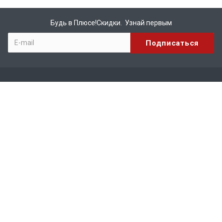
Будь в Плюсе!Скидки. Узнай первым
Компания
О компании
Бренды
Вакансии
Реквизиты
Сотрудничество
Каталог
КИРПИЧ