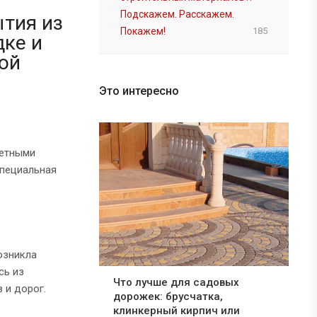
Подскажем. Расскажем.
тия из
Покажем!
185
дке и
ой
Это интересно
ветными
специальная
озникла
сь из
Что лучше для садовых
 и дорог.
дорожек: брусчатка,
клинкерный кирпич или