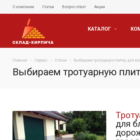
О компании
Статьи
Вопрос-ответ
Акции
КАТАЛОГ
КО
Главная
Сервис
Статьи
Выбираем тротуарную плитку для м
Выбираем тротуарную пли
Троту
для б
дорож