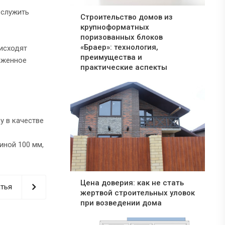
 служить
Строительство домов из
крупноформатных
поризованных блоков
«Браер»: технология,
оисходят
преимущества и
оженное
практические аспекты
у в качестве
иной 100 мм,
Цена доверия: как не стать
тья
жертвой строительных уловок
при возведении дома