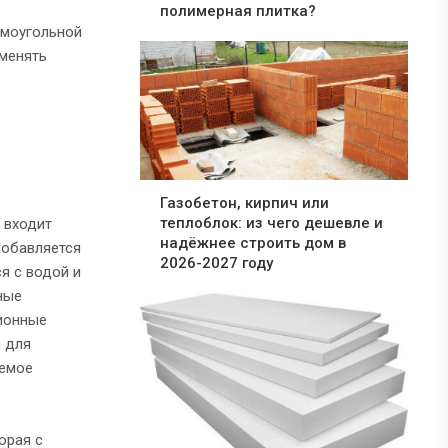
полимерная плитка?
ямоугольной
именять
Газобетон, кирпич или
теплоблок: из чего дешевле и
 входит
надёжнее строить дом в
добавляется
2026-2027 году
я с водой и
ные
ионные
 для
аемое
орая с