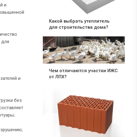
й и
 повышенной
Какой выбрать утеплитель
для строительства дома?
личество
для
Чем отличаются участки ИЖС
от ЛПХ?
зателей и
грузки без
составляет
отуары;
азрушению;