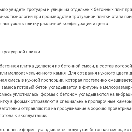
ыло увидеть тротуары и улицы из отдельных бетонных плит пр
ных технологий при производстве тротуарной плитки стали пр
 выпускать плитку различной конфигурации и цвета.
 тротуарной плитки
бетонная плитка делается из бетонной смеси, в состав которой
ия или мелкоизмельченного камня. Для создания нужного цвета 
нная смесь в нужной пропорции, которая постепенно смешиваетс
 замеса готовый бетон укладывается в фигурные мелкоразмер
 смесь уплотнилась, формы с бетоном укладываются на вибрац
литку в формах отправляют в специальные пропарочные камеры
 заготовки отправляются на просушивание в хорошо проветрив
готова к эксплуатации;
готовочные формы укладывается полусухая бетонная смесь, кот