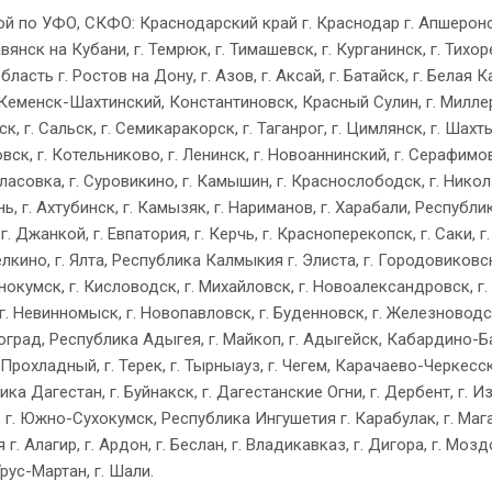
й по УФО, СКФО: Краснодарский край г. Краснодар г. Апшеронск
вянск на Кубани, г. Темрюк, г. Тимашевск, г. Курганинск, г. Тихоре
асть г. Ростов на Дону, г. Азов, г. Аксай, г. Батайск, г. Белая Ка
д, Кеменск-Шахтинский, Константиновск, Красный Сулин, г. Миллер
, г. Сальск, г. Семикаракорск, г. Таганрог, г. Цимлянск, г. Шахт
ск, г. Котельниково, г. Ленинск, г. Новоаннинский, г. Серафимов
лласовка, г. Суровикино, г. Камышин, г. Краснослободск, г. Никола
ь, г. Ахтубинск, г. Камызяк, г. Нариманов, г. Харабали, Республ
 г. Джанкой, г. Евпатория, г. Керчь, г. Красноперекопск, г. Саки, г.
лкино, г. Ялта, Республика Калмыкия г. Элиста, г. Городовиковск,
енокумск, г. Кисловодск, г. Михайловск, г. Новоалександровск, г.
 г. Невинномыск, г. Новопавловск, г. Буденновск, г. Железноводск
тлоград, Республика Адыгея, г. Майкоп, г. Адыгейск, Кабардино-
г. Прохладный, г. Терек, г. Тырныауз, г. Чегем, Карачаево-Черкесс
ка Дагестан, г. Буйнакск, г. Дагестанские Огни, г. Дербент, г. И
т, г. Южно-Сухокумск, Республика Ингушетия г. Карабулак, г. Магас
 Алагир, г. Ардон, г. Беслан, г. Владикавказ, г. Дигора, г. Мозд
Урус-Мартан, г. Шали.