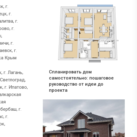
, г.
цк, г.
литва, г.
ово, г.
ы,
ичи, г.
евск, г.
ика Крым
Спланировать дом
 г. Лагань,
самостоятельно: пошаговое
 Светлоград,
руководство от идеи до
, г. Ипатово,
проекта
Балкарская
кая
збербаш, г.
, г.
ок,