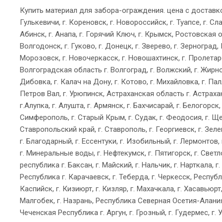
Купить материал для забора-ограждения. цена с доставко
Гулькевичи, г. Кореновск, г. Новороссийск, г. Туапсе, г. Сла
Абинск, г. Анапа, г. Горячий Ключ, г. Крымск, Ростовская обл
Волгодонск, г. Гуково, г. Донецк, г. Зверево, г. Зерногра
Морозовск, г. Новочеркасск, г. Новошахтинск, г. Пролетарск
Волгоградская область г. Волгоград, г. Волжский, г. Жирнов
Дибовка, г. Калач на Дону, г. Котово, г. Михайловка, г. Па
Петров Вал, г. Урюпинск, Астраханская область г. Астрахан
г.Алупка, г. Алушта, г. Армянск, г. Бахчисарай, г. Белогорск,
Симферополь, г. Старый Крым, г. Судак, г. Феодосия, г. Ще
Ставропольский край, г. Ставрополь, г. Георгиевск, г. Зел
г. Благодарный, г. Ессентуки, г. Изобильный, г. Лермонтов,
г. Минеральные воды, г. Нефтекумск, г. Пятигорск, г. Све
республика г. Баксан, г. Майский, г. Нальчик, г. Нарткала, 
Республика г. Карачаевск, г. Теберда, г. Черкесск, Республи
Каспийск, г. Кизиюрт, г. Кизляр, г. Махачкала, г. Хасавьюр
Малгобек, г. Назрань, Республика Северная Осетия-Алания г.
Чеченская Республика г. Аргун, г. Грозный, г. Гудермес, г. 