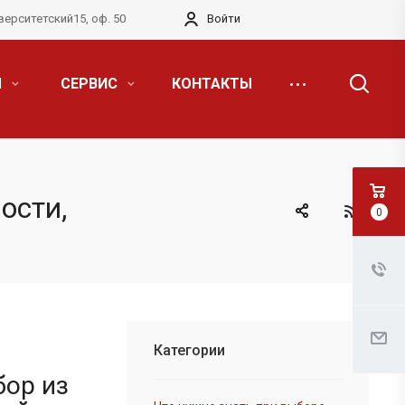
верситетский15, оф. 50
Войти
Я
СЕРВИС
КОНТАКТЫ
ости,
0
Категории
бор из