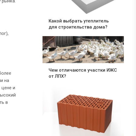
 рынка.
Какой выбрать утеплитель
для строительства дома?
ог),
Чем отличаются участки ИЖС
более
от ЛПХ?
и на
 цене и
высокий
ть в