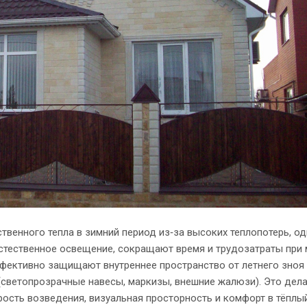
венного тепла в зимний период из‑за высоких теплопотерь, од
стественное освещение, сокращают время и трудозатраты при
ффективно защищают внутреннее пространство от летнего зноя
светопрозрачные навесы, маркизы, внешние жалюзи). Это дела
ость возведения, визуальная просторность и комфорт в тёплый