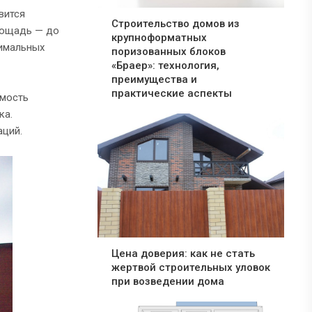
вится
Строительство домов из
площадь — до
крупноформатных
тимальных
поризованных блоков
«Браер»: технология,
преимущества и
практические аспекты
имость
ка.
аций.
Цена доверия: как не стать
жертвой строительных уловок
при возведении дома