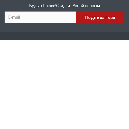
Будь в Плюсе!Скидки. Узнай первым
Компания
О компании
Бренды
Вакансии
Реквизиты
Сотрудничество
Каталог
КИРПИЧ
МАТЕРИАЛЫ ДЛЯ КРОВЛИ