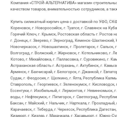
Компания «СТРОЙ-АЛЬТЕРНАТИВА» магазин строительны
качеством товаров, внимательностью сотрудников, а так
Купить силикатный кирпич цена с доставкой по УФО, СКФО:
Кореновск, г. Новороссийск, г. Туапсе, г. Славянск на Кубани
Горячий Ключ, г. Крымск, Ростовская область г. Ростов на До
г. Донецк, г. Зверево, г. Зерноград, Кеменск-Шахтинский, 
Новочеркасск, г. Новошахтинск, г. Пролетарск, г. Сальск, г
Волгоград, г. Волжский, г. Жирновск, г. Котельниково, г. Л
Котово, г. Михайловка, г. Палласовка, г. Суровикино, г. Ка
Астраханская область г. Астрахань, г. Ахтубинск, г. Камызя
Армянск, г. Бахчисарай, г. Белогорск, г. Джанкой, г. Евпато
Судак, г. Феодосия, г. Щелкино, г. Ялта, Республика Калмык
Ставрополь, г. Георгиевск, г. Зеленокумск, г. Кисловодск, 
Ессентуки, г. Изобильный, г. Лермонтов, г. Невинномыск, г
воды, г. Нефтекумск, г. Пятигорск, г. Светлоград, Респуб
Баксан, г. Майский, г. Нальчик, г. Нарткала, г. Прохладный,
Карачаевск, г. Теберда, г. Черкесск, Республика Дагестан, г
Кизиюрт, г. Кизляр, г. Махачкала, г. Хасавьюрт, г. Южно-Су