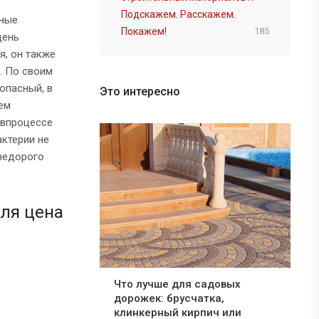
Подскажем. Расскажем.
чные
Покажем!
185
день
я, он также
. По своим
опасный, в
Это интересно
ем
 впроцессе
актерии не
 недорого
ля цена
Что лучше для садовых
дорожек: брусчатка,
клинкерный кирпич или