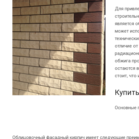
Для привл
строительн
является о
может испо
технически
отличие от
радиационн
обжига про
остаются в
стоит, что
Купить
Основные 
Облицовочный фасадный кирпич имеет следующие преим