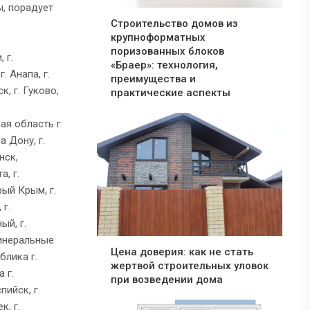
ы, порадует
Строительство домов из
крупноформатных
поризованных блоков
 г.
«Браер»: технология,
. Анапа, г.
преимущества и
к, г. Гуково,
практические аспекты
ая область г.
а Дону, г.
нск,
а, г.
рый Крым, г.
 г.
ый, г.
Минеральные
Цена доверия: как не стать
блика г.
жертвой строительных уловок
 г.
при возведении дома
пийск, г.
к, г.