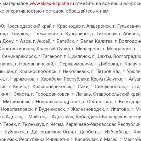
х материалов
www.sklad-kirpicha.ru
ответить на все ваши вопрос
же оперативностью поставок, обращайтесь к нам!
 Краснодарский край г. Краснодар г. Апшеронск, г. Гулькевичи,
, г. Темрюк, г. Тимашевск, г. Курганинск, г. Тихорецк, г. Абинск, г
ну, г. Азов, г. Аксай, г. Батайск, г. Белая Калитва, г. Волгодонс
Константиновск, Красный Сулин, г. Миллерово, г. Морозовск, г.
. Семикаракорск, г. Таганрог, г. Цимлянск, г. Шахты, Волгоградск
енинск, г. Новоаннинский, г. Серафимовичи, г. Дибовка, г. Калач н
мышин, г. Краснослободск, г. Николаевск, г. Петров Вал, г. Урюпи
к, г. Нариманов, г. Харабали, Республика Крым г.Алупка, г. Алушт
рия, г. Керчь, г. Красноперекопск, г. Саки, г. Симферополь, г. Ста
ия г. Элиста, г. Городовиковск, г. Лагань, Ставропольский край,
г. Михайловск, г. Новоалександровск, г. Светлоград, г. Благодарн
. Новопавловск, г. Буденновск, г. Железноводск, г. Ипатово, г. 
лика Адыгея, г. Майкоп, г. Адыгейск, Кабардино-Балкарская респу
 г. Терек, г. Тырныауз, г. Чегем, Карачаево-Черкесская Республика
. Буйнакск, г. Дагестанские Огни, г. Дербент, г. Избербаш, г. Кас
хокумск, Республика Ингушетия г. Карабулак, г. Магас, г. Малгобе