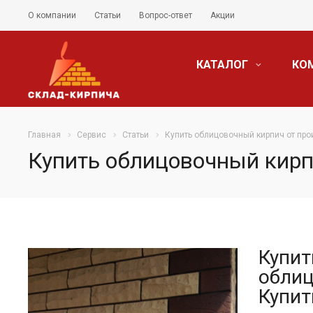
О компании
Статьи
Вопрос-ответ
Акции
КАТАЛОГ
КО
Главная
Сервис
Статьи
Купить облицовочный кирпич от пр
Купить облицовочный кирп
Купит
облиц
Купит